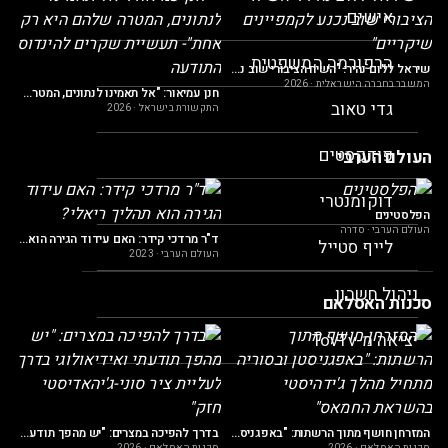
אישים
הת
הרפורמה המשפטית
שיראל ללום נהיר: "השיח הציבורי שוב נכנע לקמפיינים שיקריים"
המשבר בחברה הישראלית
·
2026
חנן עמיאור: "אל תאמינו לנתונים, המטרה שלהם היא רק אחת"- תעשיית שקרים להינדוס התודעה
גדי טאוב
התקשורת בישראל
·
2026
פודקסטים
העולם הערבי
הס
דוקומנטרי
הע
הפלסטינים
העולם הערבי
·
סדרה
ד"ר מרדכי קידר: האם עידוד הגירה הוא תהליך ריאלי?
לייף סטייל
העולם הערבי
·
2023
ניהול חשבון
סכנות האסלאם
האד?"
יציאה מ-TovTv
סכ
המזרחן חושף מתוך הרשתות: "באפגניסטן ובסוריה מתחיל מהלך ג'ידהיסטי בהשראת החמאס"
בדרך להפיכה במצרים: "יש מהפך תודעתי ואידיאולוגי בדרך לעליית ציר סוני-ג'יהאדיסטי חזק"