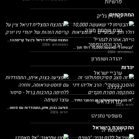
פרשיות
המתפכחים
קרולין גליק
יתי ראש תנועת שמאל קשה, היום אני רוצה מדינה יותר יהודית"
טבח שמחת תורה
המ
המנצח המצליח דניאל צין על קריסת הזהות של יהודי ניו יורק
הרב והפרופסור
המתפכחים
·
2026
"הבטיחו לי שאעשה 10,000 דולר תוך שבועיים – והמציאות הייתה אחרת לגמרי!"
המתפכחים
·
2026
יהודה ושומרון
יהדות
ערביי ישראל
ייתה שבת, לא כשרות, לא מזוזה"
יה
כלכלה
"זה מצב פסיכופתולוגי זה ההסבר היחידי": הרב אליהו זיני במתקפה חסרת תקדים
כנרת בראשי
יהדות
·
2026
פציעה בצוק איתן, התמודדות עם פוסט-טראומה, וחזרה ללחימה בחרבות ברזל - סיפור עוצר נשימה
יהדות
·
2026
משפטי נתניהו
התקשורת בישראל
היסטוריה
אל יוצא מדעתו בגלל סרטון הביביסט"