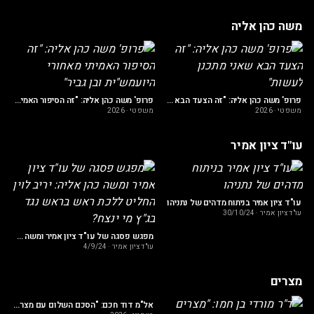
משה כהן אליה
יט
מש
פרופ' משה כהן אליה: "זה הצעד הבא שאני מתכנן לעשות"
פרופ' משה כהן אליה: "זה הסיפור האמיתי מאחורי היועמש"ית ובן גביר"
משפטי
·
2026
משפטי
·
2026
עו"ד ציון אמיר
גע של משבר בחיי מצאתי את הרמב"ם״
עו
עו"ד ציון אמיר בניתוח מדהים של נתניהו
עו"ד ציון אמיר
·
30/10/24
מפגש פסגה של עו"ד ציון אמיר ומשה כהן אליה: יריב לוין החליט ללכת ראש בראש נגד בג"ץ מי ינצח?
עו"ד ציון אמיר
·
4/9/24
מצרים
דקל
אל"מ דוד חכם: "הסכם השלום עם מצרים הוא לא מה שחשבתם"