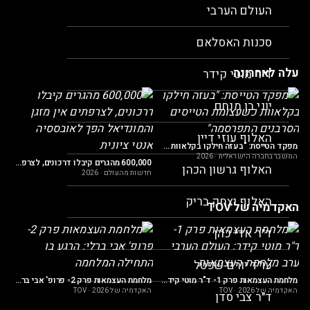
העולם הערבי
סכנות האסלאם
עלה לאחרונה
ד"ר מוטי קידר
אמסטרדם נגד מדינת ישראל"
יוני בן מנחם
חד
האלוף עוזי דיין
מפקד הטייסת: "בעזה חילקו בקלאוות כשעצומת הטייסים הסרבנים התפרסמה"
המשבר בחברה הישראלית
·
2026
600,000 מהגרים קיבלו דרכונים, לצרפתים אין מזגן והמונדיאל הפך לאובססיה אנטי ציונית
האלוף גרשון הכהן
חדשות מהעולם
·
2026
האלוף יצחק בריק
האקדמיה של TOV
במיל' עוזי דיין: הלקחים האסטרטגים מ-1948
ד"ר אדי כהן
הא
עו"ד יורם שפטל
מלחמת העצמאות פרק 1- ד"ר מוטי קידר: העולם הערבי ערב מלחמת העצמאות
מלחמת העצמאות פרק 2- פרופ' אבי ברלי: הרגע בו התחילה המלחמה
האקדמיה של TOV
2026
·
האקדמיה של TOV
2026
·
ד"ר צבי סדן