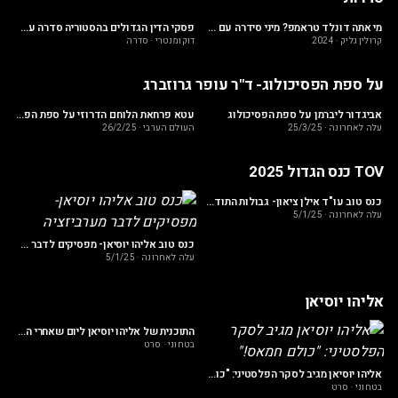
ני סדרה עם תת אלוף במיל’ דני ואן בירן
מי אתה דונלד טראמפ? מיני סידרה עם קרולין גליק
פסקי הדין הגדולים בהסטוריה סדרה עם זיו מאור ותמיר דורטל
קרולין גליק
·
2024
דוקומנטרי
·
סדרה
בט
על ספת הפסיכולוג- ד"ר עופר גרוזברג
אביגדור ליברמן על ספת הפסיכולוג
עטא פרחאת הלוחם הדרוזי על ספת הפסיכולוג
על
עלה לאחרונה
·
25/3/25
העולם הערבי
·
26/2/25
על
TOV כנס הגדול 2025
מרכז הקיצוני" ולמה אין בכלל ימין ושמאל
כנס טוב עו"ד אילן ציאון- גבולות התודעה ותופעת הפיל שבחדר
עלה לאחרונה
·
5/1/25
על
כנס טוב אליהו יוסיאן- מפסיקים לדבר מערביזציה
עלה לאחרונה
·
5/1/25
אליהו יוסיאן
 החל - הבוגדים בתוך הארגון יוצאים לאור"
התוכנית של אליהו יוסיאן ליום שאחרי המלחמה
בטחוני
·
סרט
בט
אליהו יוסיאן מגיב לסקר הפלסטיני: "כולם חמאס!"
בטחוני
·
סרט