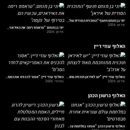
יילים שלנו חשופים לסכנה כל יום בגלל הדבר הזה"
הע
יוני בן מנחם חושף "התוכנית הסודית של איראן"
איראן
·
2026
יוני בן מנחם: "טראמפ רימה את האיראנים, עכשיו הם בטירוף של נקמה"
איראן
·
2026
האלוף עוזי דיין
לות של ישראל בארה"ב הפכה לסכנה קיומית"
בט
האלוף עוזי דיין: "יש לאיראן תוכנית מתוחכמת מאוד לנצחון על ארה"ב"
האלוף עוזי דיין: "אסור להכניס את האמריקאים לחדר המו"מ"
איראן
·
2026
בטחוני
·
2026
האלוף גרשון הכהן
חרדית צריכה לבחון עצמה ולקחת אחריות על תקיפת השוטרים
הא
האלוף גרשון הכהן: "אנחנו במלחמת עולם שנראית אחרת מבסרטים"