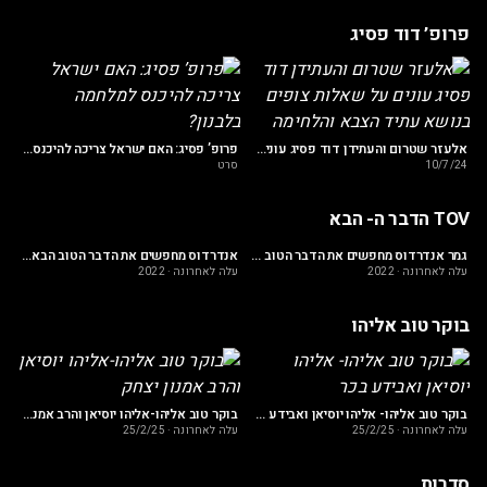
פרופ’ דוד פסיג
מתריע: מתרחשים תהליכים תת קרקעיים בערביי ישראל
24
אלעזר שטרום והעתידן דוד פסיג עונים על שאלות צופים בנושא עתיד הצבא והלחימה
פרופ’ פסיג: האם ישראל צריכה להיכנס למלחמה בלבנון?
10/7/24
סרט
TOV הדבר ה- הבא
ק 8!
גמר אנדרדוס מחפשים את הדבר הטוב הבא!
אנדרדוס מחפשים את הדבר הטוב הבא-פרק 12
עלה לאחרונה
·
2022
עלה לאחרונה
·
2022
על
בוקר טוב אליהו
אן ואל"מ במיל’ רונן כהן בשיחה על מחיר האמת
בו
בוקר טוב אליהו- אליהו יוסיאן ואבידע בכר
בוקר טוב אליהו-אליהו יוסיאן והרב אמנון יצחק
עלה לאחרונה
·
25/2/25
עלה לאחרונה
·
25/2/25
סדרות