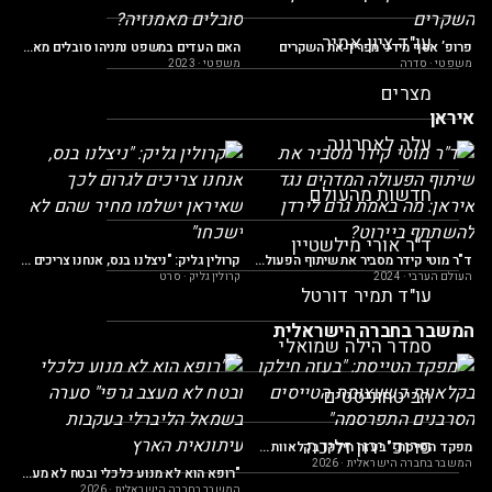
מש
עו"ד ציון אמיר
פרופ’ אסף מידני מפריך את השקרים
האם העדים במשפט נתניהו סובלים מאמנזיה?
משפטי
·
סדרה
משפטי
·
2023
מצרים
איראן
עלה לאחרונה
יין: "יש לאיראן תוכנית מתוחכמת מאוד לנצחון על ארה"ב"
אי
חדשות מהעולם
ד"ר אורי מילשטיין
ד"ר מוטי קידר מסביר את שיתוף הפעולה המדהים נגד איראן: מה באמת גרם לירדן להשתתף ביירוט?
קרולין גליק: "ניצלנו בנס, אנחנו צריכים לגרום לכך שאיראן ישלמו מחיר שהם לא ישכחו"
העולם הערבי
·
2024
קרולין גליק
·
סרט
עו"ד תמיר דורטל
המשבר בחברה הישראלית
סמדר הילה שמואלי
 יוצא נגד תעשיית הדיכאון הממוסדת
המ
הביטחוניסטים
פרופ’ ירון זליכה
מפקד הטייסת: "בעזה חילקו בקלאוות כשעצומת הטייסים הסרבנים התפרסמה"
המשבר בחברה הישראלית
·
2026
"רופא הוא לא מנוע כלכלי ובטח לא מעצב גרפי" סערה בשמאל הליברלי בעקבות עיתונאית הארץ
המשבר בחברה הישראלית
·
2026