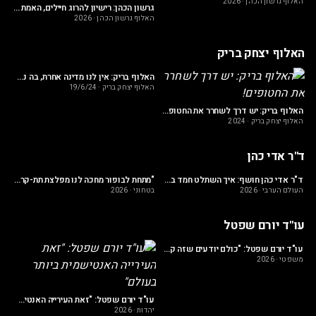
האלוף גרשון הכהן
·
2026
גרשון הכהן: רישיון להרוג חיילים, האמת המטלטלת מאחורי הסכמי ההבנות עם לבנון
האלוף גרשון הכהן
·
2026
האלוף יצחק בריק
האלוף בריק: אין לנו מדינה אחרת, בה נחיה ובה ננצח 2000 שנה חיכינו לחזור לארץ ישראל ואין לנו מקום אחר
האלוף יצחק בריק
·
19/6/24
פו
האלוף בריק: יש דרך לשחרר את החטופים!
האלוף יצחק בריק
·
2024
ד"ר אדי כהן
ילים שלנו מתים!"
ד"ר אדי כהן חושף: איך השתלט חמד בן חליפה על קטאר תוך כדי שהוא מדיח את אביו
"מתחת לבופור מחכה לנו מפלצת תת-קרקעית": ד"ר אדי כהן על מתחם עמאד 4
העולם הערבי
·
2026
בטחוני
·
2026
בט
עו"ד יורם שפטל
נדטים"
עו"ד יורם שפטל: "כולם יודעים שזה קרה כי ה"מניאק" תפס אותו בגרון"
משפטי
·
2026
מש
עו"ד יורם שפטל: "זאת העירייה האנטישמית ביותר בעולם"
יהדות
·
2026