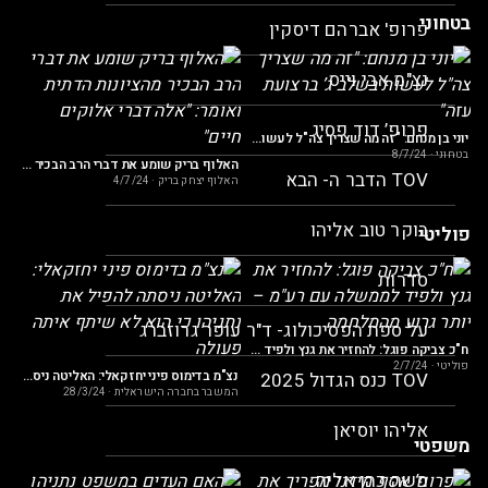
בטחוני
פרופ' אברהם דיסקין
 עומר אללי בשיחה מרתקת על שחרור החטופים והלחימה בחמאס, האם שניהם עולם בקנה אחד?
נצ"מ אבי וייס
הא
פרופ’ דוד פסיג
יוני בן מנחם: "זה מה שצריך צה"ל לעשות בשלב ג’ ברצועת עזה"
בטחוני
·
8/7/24
האלוף בריק שומע את דברי הרב הבכיר מהציונות הדתית ואומר: "אלה דברי אלוקים חיים"
TOV הדבר ה- הבא
האלוף יצחק בריק
·
4/7/24
בוקר טוב אליהו
פוליטי
 לערוץ טוב ומפתיע במה שיש לו לומר על נתניהו
סדרות
פו
על ספת הפסיכולוג- ד"ר עופר גרוזברג
ח"כ צביקה פוגל: להחזיר את גנץ ולפיד לממשלה עם רע"מ – יותר גרוע מהמלחמה
פוליטי
·
2/7/24
נצ"מ בדימוס פיני יחזקאלי: האליטה ניסתה להפיל את נתניהו כי הוא לא שיתף איתה פעולה
TOV כנס הגדול 2025
המשבר בחברה הישראלית
·
28/3/24
אליהו יוסיאן
משפטי
משה כהן אליה
י: התקשורת לא רוצה שתדעו את האמת על משפט נתניהו!