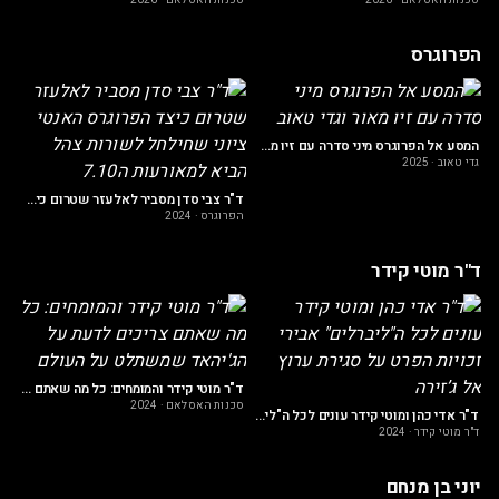
סכנות האסלאם
·
2026
סכנות האסלאם
·
2026
הפרוגרס
וד אמיר: הפרדוקס המביך של הפרוגרסיבים
הפ
המסע אל הפרוגרס מיני סדרה עם זיו מאור וגדי טאוב
גדי טאוב
·
2025
ד"ר צבי סדן מסביר לאלעזר שטרום כיצד הפרוגרס האנטי ציוני שחילחל לשורות צהל הביא למאורעות ה7.10
הפרוגרס
·
2024
ד"ר מוטי קידר
עולם הערבי את בלוטות הג'יהאד"
הע
ד"ר מוטי קידר והמומחים: כל מה שאתם צריכים לדעת על הג'יהאד שמשתלט על העולם
סכנות האסלאם
·
2024
ד"ר אדי כהן ומוטי קידר עונים לכל ה"ליברלים" אבירי זכויות הפרט על סגירת ערוץ אל ג’זירה
ד"ר מוטי קידר
·
2024
יוני בן מנחם