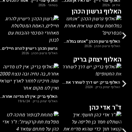
האלוף עוזי דיין: "יש לאיראן תוכנית מתוחכמת מאוד לנצחון על ארה"ב"
האלוף עוזי דיין: "אסור להכניס את האמריקאים לחדר המ
איראן
·
2026
בטחוני
·
2026
האלוף גרשון הכהן
אלוף גרשון הכהן- החברה החרדית צריכה לבחון עצמה ולקחת אחריות על תקיפת השוטרים
האלוף גרשון הכהן: "אנחנו במלחמת עולם שנראית אחרת מבסרטים"
האלוף גרשון הכהן
·
2026
גרשון הכהן: רישיון להרוג חיילים, האמת המטלטלת מאחורי ה
האלוף גרשון הכהן
·
2026
האלוף יצחק בריק
האלוף בריק: יש דרך לשחרר את החטופים!
האלוף יצחק בריק
·
2024
האלוף בריק: אין לנו מדינה אחרת, בה נחיה ובה ננצח 2000 שנה חיכינו לחזור לארץ ישרא
האלוף יצחק בריק
·
19/6/24
ד"ר אדי כהן
ד"ר אדי כהן: "בלבנון חוגגים בדיסקוטקים ואנחנו במקלטים והחיילים שלנו מתים!"