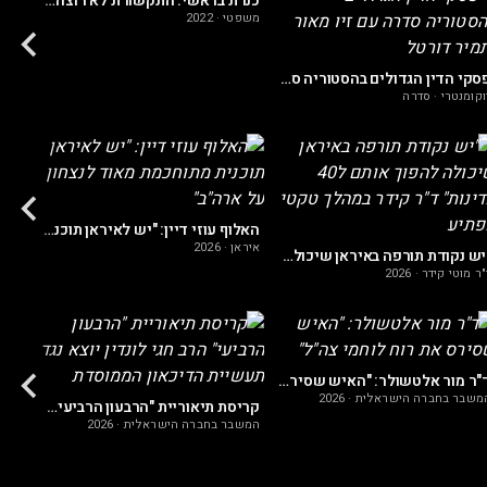
כנרת בראשי: התקשורת לא רוצה שתדעו את האמת על משפט נתניהו!
משפטי
·
2022
משפט
פסקי הדין הגדולים בהסטוריה סדרה עם זיו מאור ותמיר דורטל
וקומנטרי
·
סדרה
העולם
האלוף עוזי דיין: "יש לאיראן תוכנית מתוחכמת מאוד לנצחון על ארה"ב"
איראן
·
2026
"יש נקודת תורפה באיראן שיכולה להפוך אותם ל40 מדינות" ד"ר קידר במהלך טקטי מפתיע
"ר מוטי קידר
·
2026
המשבר
ד"ר מור אלטשולר: "האיש שסירס את רוח לוחמי צה"ל"
משבר בחברה הישראלית
·
2026
קריסת תיאוריית "הרבעון הרביעי" הרב חגי לונדין יוצא נגד תעשיית הדיכאון הממוסדת
המשבר בחברה הישראלית
·
2026