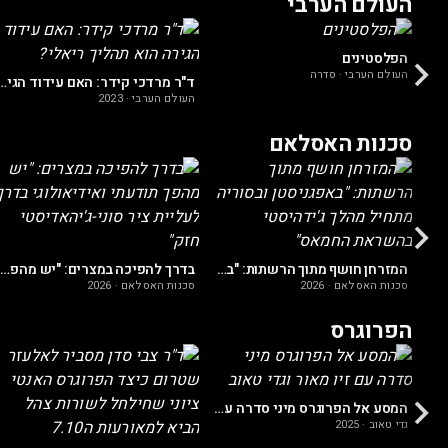
העולם הערבי
הפלסטינים
העולם הערבי
·
סדרה
ד"ר מרדכי קידר: האם עידוד הגירה ה
העולם הערבי
·
2023
סכנות האסלאם
איש הממשל האמריקאי חושף: "האם האמריקאים מעודדים ג'יהאד?"
המזרחן חושף מתוך הרשתות: "באפגניסטן ובסוריה מתחיל מהלך ג'ידהיסטי בהשראת החמאס"
בדרך להפיכה במצרים: "יש מהפך תודעתי ואידיאולוגי בדרך לעליית ציר סוני-ג'יהאדיסטי חזק"
סכנות האסלאם
·
2026
סכנות האסלאם
·
2026
הפרוגרס
פרופ׳ עמיהוד אמיר: הפרדוקס המביך של הפרוגרסיבים
המסע אל הפרוגרס מיני סדרה עם זיו מאור וגדי טאוב
גדי טאוב
·
2025