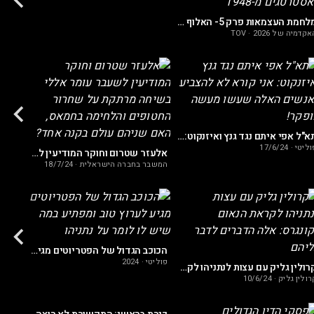
מלחמת העצמאות פרק 5- האלוף במיל' עוזי דיין: הלקחים האסטרטגים מ-1948
אקדמיה של TOV
2026
·
בטחוני
תא"ל אפי איתם נגד גנץ ואיזנקוט: אני קורא לא להצביע לאנשים האלה שעשו מעשה מופקר!
וליטי
·
17/6/24
אלעזר שטרום וחוקר המודיעין לשעבר עומר אללי בשיחה מרתקת על שחרור החטופים והלחימה בחמאס, האם שניהם עולם בקנה אחד?
המשבר בחברה הישראלית
·
18/7/24
פוליטי
הכוכב הגדול של הפטריוטים מגיע לערוץ טוב ומפתיע במה שיש לו לומר על נתניהו
פוליטי
·
2024
קרולין גליק עם עצות לנתניהו לקראת הנאום בקונגרס: אלה הדברים לדבר עליהם
רולין גליק
·
10/6/24