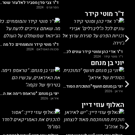
ד"ר צבי סדן מסביר לאלעזר שטרום כיצד הפרוגרס האנטי ציוני שחילחל
הפרוגרס
·
2024
ד"ר מוטי קידר
ד"ר קידר: "המשבר בישראל מעורר בעולם הערבי את בלוטות הג'יהאד"
ד"ר מוטי קידר והמומחים: כל מה שאתם צריכים לדעת על ה
סכנות האסלאם
·
2024
ד"ר אדי כהן ומוטי קידר עונים לכל ה"ליברלים" אבירי זכויות הפרט על סגירת ערוץ אל ג’זירה
ד"ר מוטי קידר
·
2024
יוני בן מנחם
יוני בן מנחם: "החיילים שלנו חשופים לסכנה כל יום בגלל הדבר הזה"
יוני בן מנחם חושף "התוכנית הסודית של איראן"
איראן
·
2026
יוני בן מנחם: "טראמפ רימה את האיראנים, עכשיו הם בטירוף של נקמה"
איראן
·
2026
האלוף עוזי דיין
האלוף עוזי דיין: "התלות של ישראל בארה"ב הפכה לסכנה קיומית"