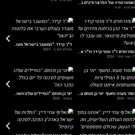
הפרוגרס
·
סרט
האסטרטגיה של הפרוגרסיבים בארה"ב: כך הם מתכננים לפגוע בישראל בטווח ארוך
פרוגרס
·
סרט
ד"ר מו
ד"ר קידר: "המשבר בישראל מעורר בעולם הערבי את בלוטות הג'יהאד"
העולם הערבי
·
2023
המזרחנים ד"ר מוטי קידר וד"ר אדי כהן בניתוח מדהים על המפלצת סינוואר: מה עובר לו בראש?
"ר מוטי קידר
·
2024
איראן
הסוד מעזה נחשף: יוני בן מנחם על 5 המיליציות שמשתפות איתנו פעולה
יוני בן מנחם: "החיילים שלנו חשופים לסכנה כל יום בגלל הדבר הזה"
טחוני
·
2026
בטחוני
·
2026
איראן