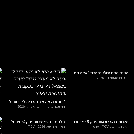
ססיה אנטי ציונית
הנווד הדיגיטלי מזהיר: "אלה המדינות האחרונות באירופה שעוד בטוח לטייל בהן"
חדשות מהעולם
·
2026
פ
"רופא הוא לא מנוע כלכלי ובטח לא מעצב גרפי" סערה בשמאל הליברלי בעקבות עיתונאית הארץ
המשבר בחברה הישראלית
·
2026
מלחמת העצמאות פרק 3- אביתר בן צדף: כאוס השרדות וניצחון
מלחמת העצמאות פרק 4- פרופ' מיכאל בר זוהר: בלי ירושלים אין מדינה
האקדמיה של TOV
·
סרט
האקדמיה של TOV
2026
·