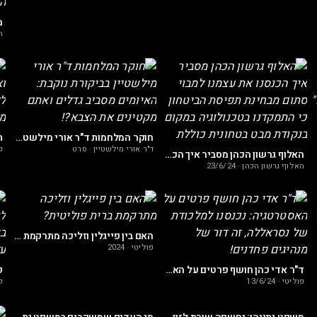
ה
חוקר המלחמות ד"ר אורי מילשטיין בביקורת נוקבת: האיומים מסביב גדלים ואתם מקטינים את הצבא?!
ד"ר אורי מילשטיין
·
סרט
פ
האלוף גרשון הכהן מסביר איך הכנסנו את עצמנו למבוי סתום מבחינת תפיסת הביטחון כי התמקדנו בטכנולוגיה במקום בנקודת מבט בטחונית כוללת
האלוף גרשון הכהן
·
23/6/24
תה פעולה
האם בין פייגלין וזליכה מתרקמת ברית פוליטית?
פוליטי
·
2024
ד"ר אדי כהן חושף פרטים על האסטרטגיה: נכנסנו למלכודת של נסראללה, זה דור של מנהיגים פחדנים!
פוליטי
·
13/6/24
ק