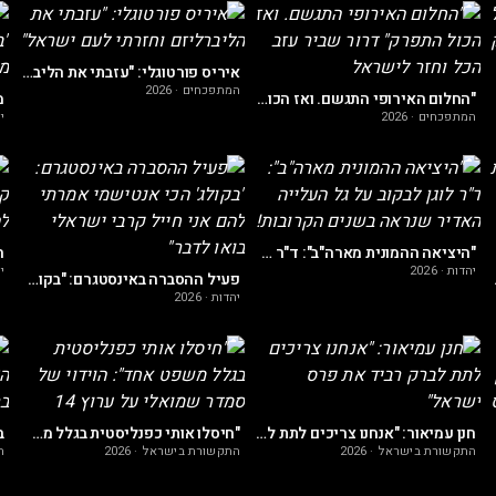
איריס פורטוגלי: "עזבתי את הליברליזם וחזרתי לעם ישראל"
המתפכחים
·
2026
"החלום האירופי התגשם. ואז הכול התפרק" דרור שביר עזב הכל וחזר לישראל
המתפכחים
·
2026
י
"היציאה ההמונית מארה"ב": ד"ר לוגן לבקוב על גל העלייה האדיר שנראה בשנים הקרובות!
יהדות
·
2026
י
- סיפור עוצר נשימה
פעיל ההסברה באינסטגרם: "בקולג' הכי אנטישמי אמרתי להם אני חייל קרבי ישראלי בואו לדבר"
יהדות
·
2026
חנן עמיאור: "אנחנו צריכים לתת לברק רביד את פרס ישראל"
"חיסלו אותי כפנליסטית בגלל משפט אחד": הוידוי של סמדר שמואלי על ערוץ 14
התקשורת בישראל
·
2026
התקשורת בישראל
·
2026
ה
תודעה