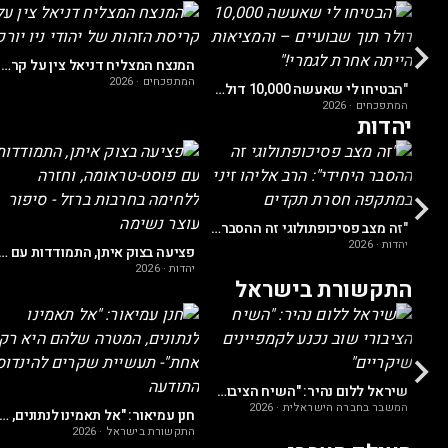
פולי ברונשטיין: "הייתי ראש תנועת שמאל קשה, היום אני רוצה מדינה יותר יהודית"
המנצח המצליח דניאל צין על קריסת הזהות של יהודי ניו יורק
המתפכחים
·
2026
"הבטיחו לי שאעשה 10,000 דולר תוך שבועיים – והמציאות הייתה אחרת לגמרי!"
המתפכחים
·
2026
יהדות
נכדו של מו"ל הארץ: "לא הייתה שבת, לא כשרות, לא מזוזה"
"זה מצב פסיכופתולוגי זה ההסבר היחידי": הרב אליהו זיני במתקפה חסרת תקדים
יהדות
·
2026
פציעה בצוק איתן, התמודדות עם פוסט-טראומה, וחזרה ללחימה בחרבות ברזל 
יהדות
·
2026
התקשורת בישראל
חנן עמיאור: "השמאל יוצא מדעתו בגלל סרטון הביביסט"
שיראל ללום נהיר: "השיח הציבורי שוב נכנע לקמפיינים שיקריים"
המשבר בחברה הישראלית
·
2026
חנן עמיאור: "אל תאמינו לנתונים, המטרה שלהם היא רק אחת"- תעשיית שקרים להינדוס ה
התקשורת בישראל
·
2026