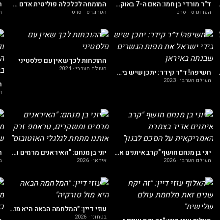
 לשורות צהל הביא למאורעות ה7.10
ד"ר מורדי בן חמו: האם ה-7 באוקטובר הפך את הפרוגרסיבים לתוקפנים ומסוכנים יותר מאי פעם?
המומחה לכלכלה פוליטית אדם אטיאס בראיון לגלי בת חורין על הסכנה שנשקפת מהפרוגרס בישראל ובעולם
הפרוגרס
·
סרט
הפרוגרס
·
סרט
ה
ההוכחות לכך שאין עם פלסטיני
העולם הערבי
·
2024
ג'יהאד שמשתלט על העולם
חשיפה! ד״ר קידר: יתכן שיש בידי ישראל את מפות הגשרים שבנתה באיראן
העולם הערבי
·
2023
ד
יוני בן מנחם חושף "קרב איתנים אדיר בצמרת האמריקאית על הסכם לבנון"
יוני בן מנחם: "האיראנים מרמים ומשקרים, טראמפ זרק אותנו מתחת לגלגלי האוטובוס"
העולם הערבי
·
2026
איראן
·
2026
ב
עוזי דיין: "המלחמה הבאה היא מול טורקיה"
בטחוני
·
2026