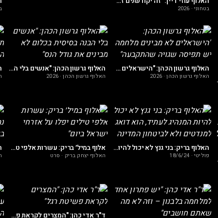
ו"מ"
האלוף עוזי דיין: "זה יקח שנים זאת מלחמת עולם שלישית"
בטחוני
·
2026
ב
האלוף גרשון הכהן: "הישראלים לא מבינים מלחמה יש תפיסה שגויה שהתקבעה"
האלוף גרשון הכהן: "אנשים בלי הבנה בסיסית בכלום לא מבינים את גודל הנס"
האלוף גרשון הכהן
·
2026
האלוף גרשון הכהן
·
2026
ה
סכמי ההבנות עם לבנון
האלוף בריק: בני גנץ לא יכול להיות המנהיג לעתיד, הוא דואג למנדטים ולא לביטחון המדינה
אלוף במיל׳ בריק: עשרות אלפי טילים יפלו על אזרחי ישראל ביום"
פוליטי
·
18/6/24
האלוף יצחק בריק
·
סרט
ה
ל ואין לנו מקום אחר
ד"ר אדי כהן: "המצרים לקראת פשיטת רגל"