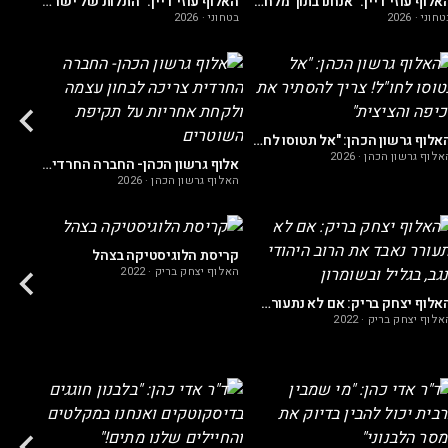
האלוף עוזי דיין: "אנחנו בתוך מלחמת העולם השלישית, וזה כלי הנשק שכולם מפספסים"
האלוף עוזי דיין: "התלות של ישראל בארה"ב הפכה לסכנה קיומית"
טחוני
·
2026
בטחוני
·
2026
האלוף
האלוף גרשון הכהן: "אל תטוסו לחו"ל! צריך להסתיר את הכיפה והציצית"
אלוף גרשון הכהן
·
2026
אלוף גרשון הכהן- החברה החרדית צריכה לבחון עצמה ולקחת אחריות על תקיפת השוטרים
האלוף גרשון הכהן
·
2026
האלוף
קריסת הלוגיסטיקה בצהל
האלוף יצחק בריק
·
2022
האלוף יצחק בריק: אם לא נתעורר נאבד את הרוב היהודי בנגב, בגליל ובשומרון
אלוף יצחק בריק
·
2022
העולם