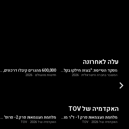
עלה לאחרונה
עודד ניר: "עכשיו זה רשמי! עיריית אמסטרדם נגד מדינת ישראל"
מפקד הטייסת: "בעזה חילקו בקלאוות כשעצומת הטייסים הסרבנים התפרסמה"
600,000 מהגרים קיבלו דרכונים, לצרפתים אין מזגן והמונדיאל הפך לאוב
המשבר בחברה הישראלית
·
2026
חדשות מהעולם
·
2026
האקדמיה של TOV
מלחמת העצמאות פרק 5- האלוף במיל' עוזי דיין: הלקחים האסטרטגים מ-1948
מלחמת העצמאות פרק 1- ד"ר מוטי קידר: העולם הערבי ערב מלחמת העצמאות
מלחמת העצמאות פרק 2- פרופ' אבי ברלי: הרגע בו התחילה המלחמה
האקדמיה של TOV
2026
·
האקדמיה של TOV
2026
·