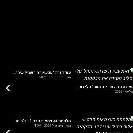
עודד ניר: "עכשיו זה רשמי! עיריית אמסטרדם נגד מדינת ישראל"
חדשות מהעולם
·
2026
המשבר
"זאת עבירה שדינה מוות" טלי גוטליב מסירה את הכפפות
וליטי
·
2026
מלחמת העצמאות פרק 1- ד"ר מוטי קידר: העולם הערבי ערב מלחמת העצמאות
האקדמיה של TOV
2026
·
האקדמי