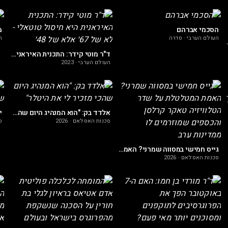
הסכמי אברהם
מ
העולם הערבי
·
סדרה
ה
וא תהליך ריאלי?
ד"ר מוטי קידר: התכנית האיראנית היא חיסול טוטאלי - לא של 67׳ אלא של 48׳
העולם הערבי
·
2023
אלדד בק: "הוא המנהיג היום שהכי מזכיר לי את היטלר"
סכנות האסלאם
·
2026
ס
גייס חמישי במסווה שמרני? האמת המטלטלת על שדר הטלוויזיה טאקר קרלסן והכספים שמוזרמים לו ממדינות ערב
סכנות האסלאם
·
2026