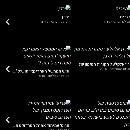
הפלס
העולם
צרים
ירדן
עולם הערבי
·
סדרה
העולם הערבי
·
סדרה
סכנות
ירון אלקלעי: מקורות המימון של הג'יהד הלבן
כנות האסלאם
·
2026
איש הממשל האמריקאי חושף: "האם האמריקאים מעודדים ג'יהאד?"
סכנות האסלאם
·
סרט
גדי ט
פרופ׳ עמיהוד אמיר: הפרדוקס המביך של הפרוגרסיבים