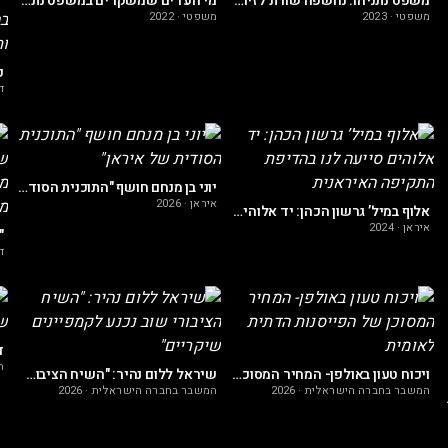
ה?
משפט נתניהו: נחשפה שורת לזיו עבירות חמורות שביצעו החוקרים
מי העדים שמשקרים במשפט נתניהו?
משפטי
·
2023
משפטי
·
2022
ד
יוני בן מנחם חושף "התוכנית הסודית של איראן"
איראן
·
2026
אלוף במיל’ גרשון הכהן: יד אלוהים סייעה לנו בהדיפת התקיפה האיראנית
איראן
·
2024
ד
ה
ויכוח טעון באולפן- המחיר המסוכן של הפייסנות הדתית לאומית
שיראל ללום נהיר: "השיח הציבורי שוב נכנע לקמפיינים שיקריים"
המשבר בחברה הישראלית
·
2026
המשבר בחברה הישראלית
·
2026
ות עיתונאית הארץ