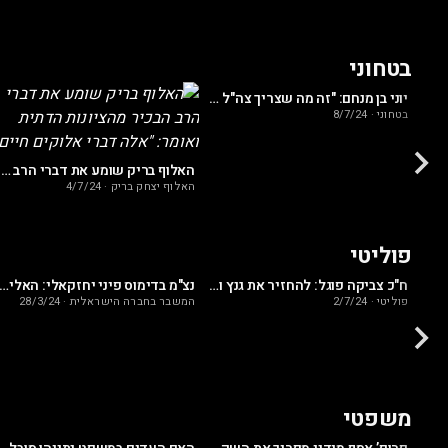
בטחוני
אלעזר שטרום וחוקר המודיעין לשעבר עומר אללי בשיחה מרתקת על שחרור החטופים והלחימה בחמאס, האם שניהם עולם בקנה אחד?
יוני בן מנחם: "זה מה שצריך צה"ל לעשות בשלב ג’ ברצועת עזה"
בטחוני
·
8/7/24
האלוף בריק שומע את דברי הרב הבכיר מהציונות הדתית ואומר: "אלה דברי אלוקים חיים"
האלוף יצחק בריק
·
4/7/24
פוליטי
הכוכב הגדול של הפטריוטים מגיע לערוץ טוב ומפתיע במה שיש לו לומר על נתניהו
ח"כ צביקה פוגל: להחזיר את גנץ ולפיד לממשלה עם רע"מ – יותר גרוע מהמלחמה
נצ"מ בדימוס פיני יחזקאלי: האליטה ניסתה להפיל את נתניהו כי הוא לא שיתף אי
פוליטי
·
2/7/24
המשבר בחברה הישראלית
·
28/3/24
משפטי