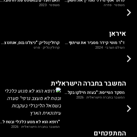
כנרת בראשי: התקשורת לא רוצה שתדעו את האמת על משפט נתניהו!
פרופ’ אסף מידני מפריך את השקרים
האם העדים במשפט נתניהו סובלים מאמנזי
משפטי
·
סדרה
משפטי
·
2023
איראן
האלוף עוזי דיין: "יש לאיראן תוכנית מתוחכמת מאוד לנצחון על ארה"ב"
ד"ר מוטי קידר מסביר את שיתוף הפעולה המדהים נגד איראן: מה באמת גרם לירדן להשתתף ביירוט?
קרולין גליק: "ניצלנו בנס, אנחנו צריכים לגרום לכך שאיראן ישלמו מחיר שהם לא ישכחו"
העולם הערבי
·
2024
קרולין גליק
·
סרט
המשבר בחברה הישראלית
קריסת תיאוריית "הרבעון הרביעי" הרב חגי לונדין יוצא נגד תעשיית הדיכאון הממוסדת
מפקד הטייסת: "בעזה חילקו בקלאוות כשעצומת הטייסים הסרבנים התפרסמה"
המשבר בחברה הישראלית
·
2026
"רופא הוא לא מנוע כלכלי ובטח לא מעצב גרפי" סערה בשמאל הליברלי בעקב
המשבר בחברה הישראלית
·
2026
המתפכחים